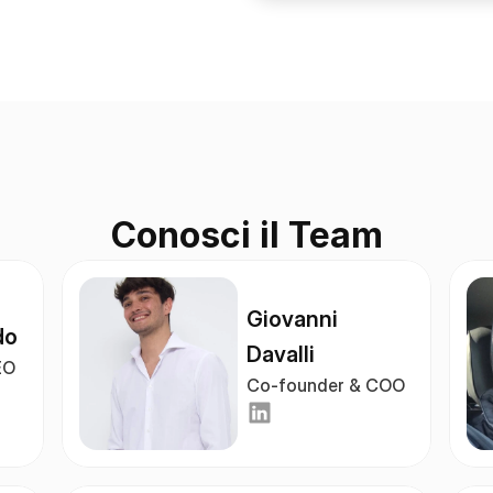
Conosci il Team
Giovanni 
do
Davalli
EO
Co-founder & COO