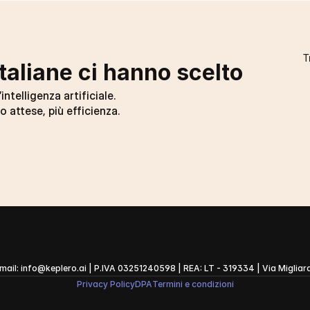
taliane ci hanno scelto
intelligenza artificiale.
o attese, più efficienza.
Email: info@keplero.ai 
| P.IVA 03251240598 | REA: LT - 319334 | Via Migliara
Privacy Policy
DPA
Termini e condizioni