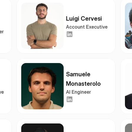
Luigi Cervesi
Account Executive
er
Samuele 
Monasterolo
ve
AI Engineer