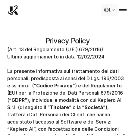
Select Language
Italian
Privacy Policy
(Art. 13 del Regolamento (U.E.) 679/2016)
Ultimo aggiornamento in data 12/02/2024
La presente informativa sul trattamento dei dati 
personali, predisposta ai sensi del D.Lgs. 196/2003 
e ss.mm.ii. (“
Codice Privacy
”) e del Regolamento 
(EU) per la Protezione dei Dati Personali 679/2016 
(“
GDPR
”), individua le modalità con cui Keplero AI 
S.r.l. (di seguito il “
Titolare
” o la “
Società
”), 
tratterà i Dati Personali dei Clienti che hanno 
acquistato l’accesso al Software e dei Servizi 
“Keplero AI”, con l’accettazione delle Condizioni 