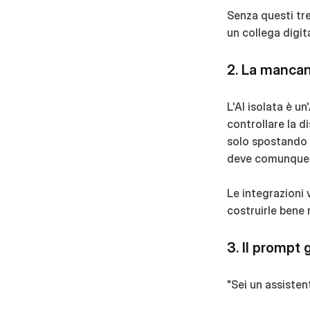
Senza questi tre 
un collega digit
2. La mancanz
L'AI isolata è u
controllare la d
solo spostando i
deve comunque c
Le integrazioni 
costruirle bene
3. Il prompt
"Sei un assistent