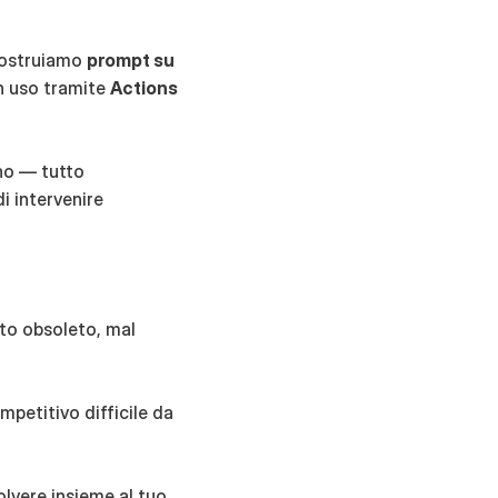
Costruiamo 
prompt su 
in uso tramite 
Actions 
o — tutto 
 intervenire 
to obsoleto, mal 
petitivo difficile da 
olvere insieme al tuo 