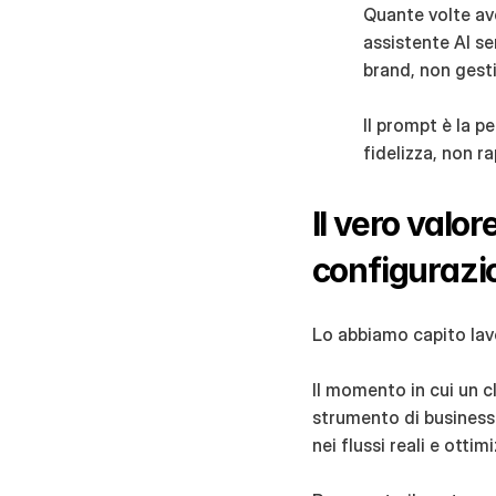
Quante volte ave
assistente AI se
brand, non gest
Il prompt è la p
fidelizza, non r
Il vero valor
configurazi
Lo abbiamo capito lavo
Il momento in cui un c
strumento di business
nei flussi reali e otti