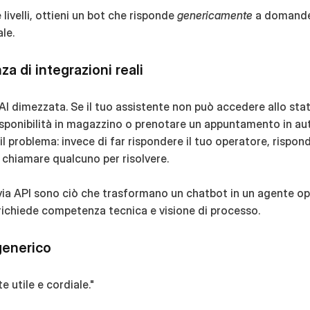
livelli, ottieni un bot che risponde 
genericamente
 a domand
ale.
a di integrazioni reali
n'AI dimezzata. Se il tuo assistente non può accedere allo stat
isponibilità in magazzino o prenotare un appuntamento in aut
l problema: invece di far rispondere il tuo operatore, rispond
hiamare qualcuno per risolvere.
via API sono ciò che trasformano un chatbot in un agente ope
 richiede competenza tecnica e visione di processo.
 generico
e utile e cordiale."