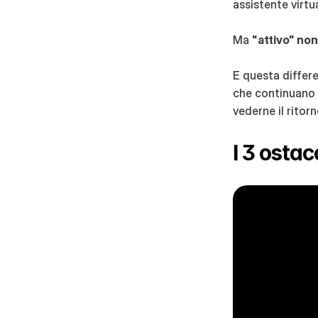
assistente virtu
Ma 
"attivo" non
E questa differe
che continuano a
vederne il ritorn
I 3 ostac