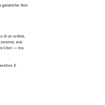
e 
generiche
. Non 
o di un ordine, 
onomia, stai 
e il bot — ma 
rativo. E 