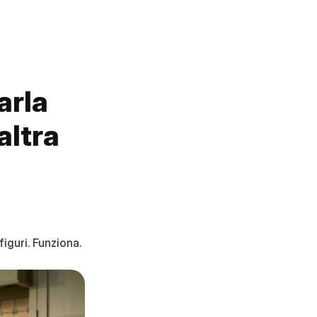
rla 
ltra 
iguri. Funziona.