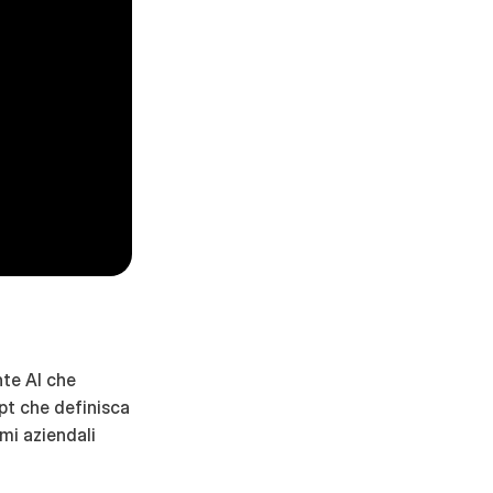
te AI che 
t che definisca 
i aziendali 