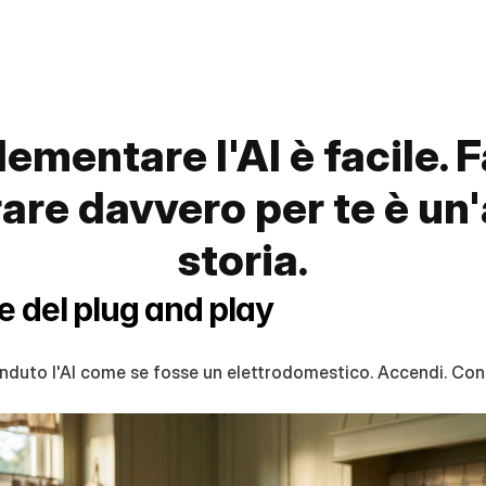
ementare l'AI è facile. Fa
are davvero per te è un'a
storia.
ne del plug and play
enduto l'AI come se fosse un elettrodomestico. Accendi. Conf