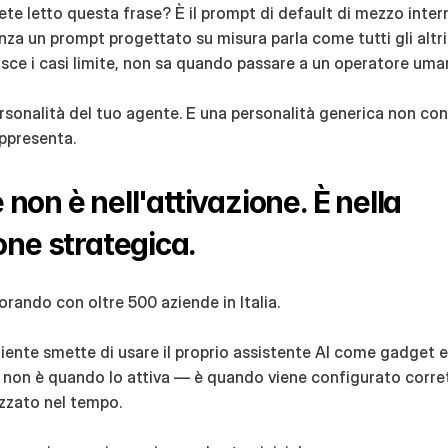
te letto questa frase? È il prompt di default di mezzo intern
nza un prompt progettato su misura parla come tutti gli altri. N
isce i casi limite, non sa quando passare a un operatore uma
ersonalità del tuo agente. E una personalità generica non con
appresenta.
e non è nell'attivazione. È nella 
one strategica.
rando con oltre 500 aziende in Italia.
liente smette di usare il proprio assistente AI come gadget e 
 non è quando lo attiva — è quando viene configurato corret
mizzato nel tempo.