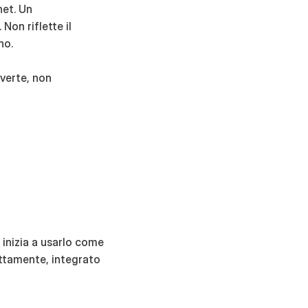
et. Un 
on riflette il 
no.
verte, non 
inizia a usarlo come 
tamente, integrato 