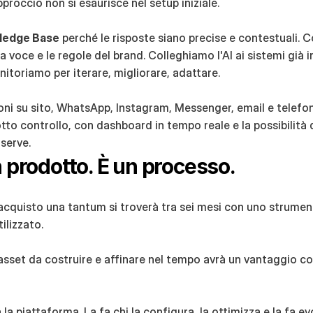
proccio non si esaurisce nel setup iniziale.
ledge Base
 perché le risposte siano precise e contestuali. 
la voce e le regole del brand. Colleghiamo l'AI ai sistemi già 
nitoriamo per iterare, migliorare, adattare.
i su sito, WhatsApp, Instagram, Messenger, email e telefon
tto controllo, con dashboard in tempo reale e la possibilità di
serve.
n prodotto. È un processo.
acquisto una tantum si troverà tra sei mesi con uno strumen
ilizzato.
asset da costruire e affinare nel tempo avrà un vantaggio com
 la piattaforma. La fa chi la configura, la ottimizza e la fa ev