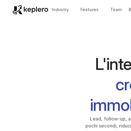
keplero
Industry
Features
Team
B
cr
immob
Lead, follow-up, au
pochi secondi, riduc