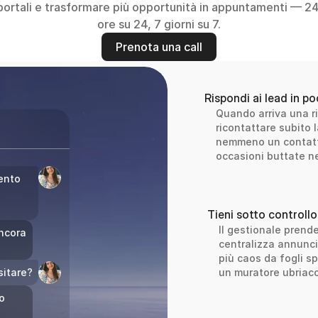
portali e trasformare più opportunità in appuntamenti — 24
ore su 24, 7 giorni su 7.
Prenota una call
Rispondi ai lead in po
Quando arriva una ric
ricontattare subito 
nemmeno un contatto
occasioni buttate ne
ento 
Tieni sotto controllo 
Il gestionale prende 
ncora 
centralizza annunci,
più caos da fogli sp
sitare?
un muratore ubriaco
 