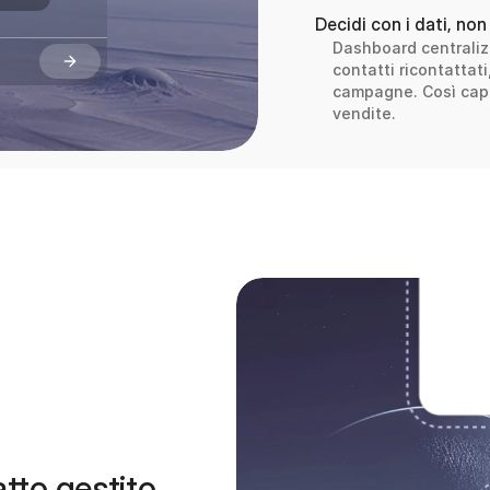
Decidi con i dati, non 
Dashboard centralizz
contatti ricontattat
campagne. Così capi
vendite.
tto gestito 