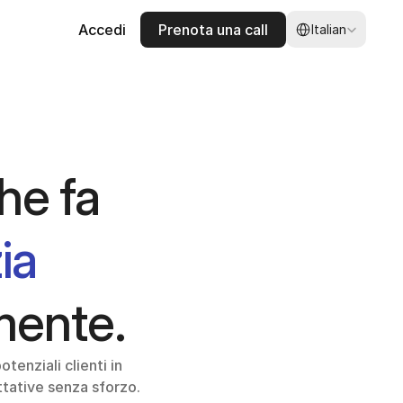
Select Language
Accedi
Prenota una call
Italian
L'intelligenza artificiale che fa 
a 
mente.
enziali clienti in 
ttative senza sforzo.